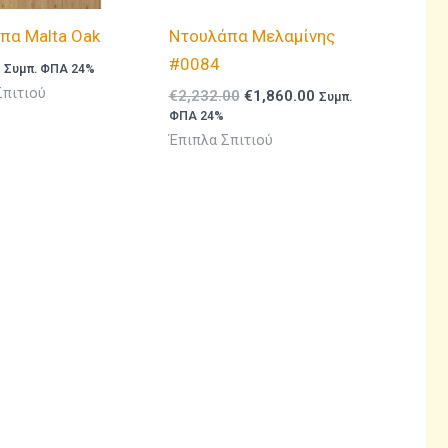
πα Malta Oak
Ντουλάπα Μελαμίνης
#0084
Συμπ. ΦΠΑ 24%
Σπιτιού
Original
Η
€
2,232.00
€
1,860.00
Συμπ.
price
τρέχουσα
ΦΠΑ 24%
was:
τιμή
Έπιπλα Σπιτιού
€2,232.00.
είναι:
€1,860.00.