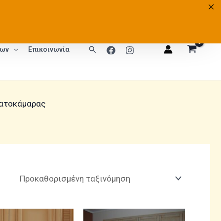
2310 723487
Αναζήτηση
των
Επικοινωνία
ατοκάμαρας