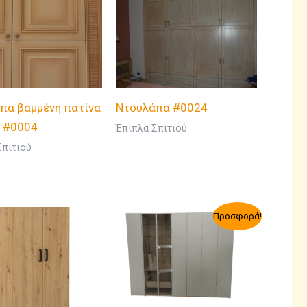
πα βαμμένη πατίνα
Ντουλάπα #0024
e #0004
Έπιπλα Σπιτιού
Σπιτιού
Προσφορά!