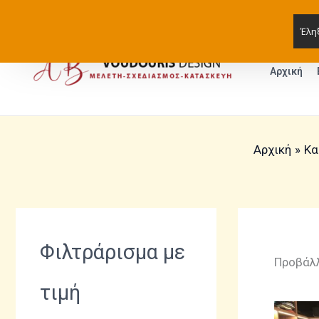
Μετάβαση
2o Χιλιόμετρο Σίνδου-Χαλάστρας
στο
Έλη
περιεχόμενο
Αρχική
Αρχική
Κα
Φιλτράρισμα με
Προβάλλ
τιμή