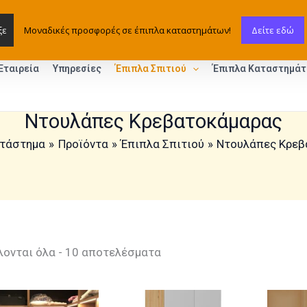
ξε
Μοναδικές προσφορές σε έπιπλα καταστημάτων!
Δείτε εδώ
Εταιρεία
Υπηρεσίες
Έπιπλα Σπιτιού
Έπιπλα Καταστημά
Ντουλάπες Κρεβατοκάμαρας
τάστημα
Προϊόντα
Έπιπλα Σπιτιού
Ντουλάπες Κρεβ
ονται όλα - 10 αποτελέσματα