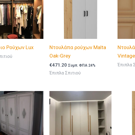
ιο Ρούχων Lux
Ντουλάπα ρούχων Malta
Ντουλά
Oak-Grey
Vintag
πιτιού
€
471.20
Έπιπλα 
Συμπ. ΦΠΑ 24%
Έπιπλα Σπιτιού