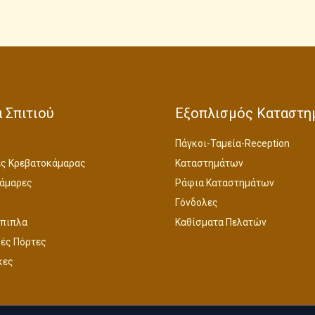
 Σπιτιού
Εξοπλισμός Καταστη
Πάγκοι-Ταμεία-Reception
ς Κρεβατοκάμαρας
Καταστημάτων
άμαρες
Ράφια Καταστημάτων
Γόνδολες
Έπιπλα
Καθίσματα Πελατών
ές Πόρτες
κες