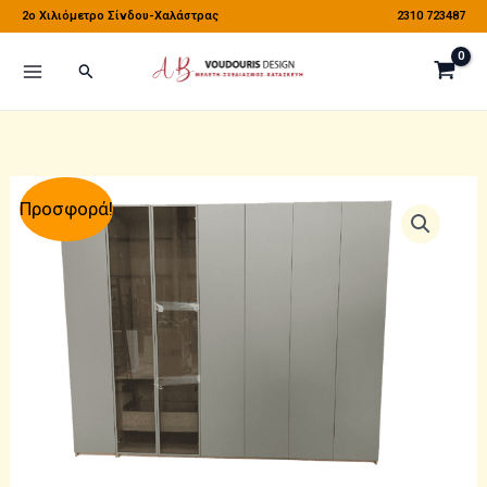
Μετάβαση
2o Χιλιόμετρο Σίνδου-Χαλάστρας
2310 723487
στο
Αναζήτηση
περιεχόμενο
Προσφορά!