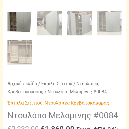
Αρχική σελίδα
/
Έπιπλα Σπιτιού
/
Ντουλάπες
Κρεβατοκάμαρας
/ Ντουλάπα Μελαμίνης #0084
Έπιπλα Σπιτιού
,
Ντουλάπες Κρεβατοκάμαρας
Ντουλάπα Μελαμίνης #0084
Original
Η
€
2,232.00
€
1,860.00