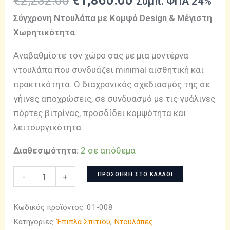
Συμπ. ΦΠΑ 24%
price
τρέχουσα
Σύγχρονη Ντουλάπα με Κομψό Design & Μέγιστη
was:
τιμή
Χωρητικότητα
€2,232.00.
είναι:
€1,860.00.
Αναβαθμίστε τον χώρο σας με μια μοντέρνα
ντουλάπα που συνδυάζει minimal αισθητική και
πρακτικότητα. Ο διαχρονικός σχεδιασμός της σε
γήινες αποχρώσεις, σε συνδυασμό με τις γυάλινες
πόρτες βιτρίνας, προσδίδει κομψότητα και
λειτουργικότητα.
Διαθεσιμότητα:
2 σε απόθεμα
Ντουλάπα
ΠΡΟΣΘΉΚΗ ΣΤΟ ΚΑΛΆΘΙ
-
+
Μελαμίνης
#0084
Κωδικός προϊόντος:
01-008
ποσότητα
Κατηγορίες:
Έπιπλα Σπιτιού
,
Ντουλάπες