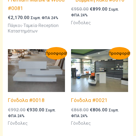
#0081
Original
Η
€
950.00
€
899.00
Συμπ.
price
τρέχουσα
ΦΠΑ 24%
€
2,170.00
Συμπ. ΦΠΑ 24%
was:
τιμή
Γόνδολες
Πάγκοι-Ταμεία-Reception
€950.00.
είναι:
Καταστημάτων
€899.00.
Προσφορά!
Προσφορά!
Γόνδολα #0018
Γόνδολα #0021
Original
Η
Original
Η
€
992.00
€
930.00
€
868.00
€
806.00
Συμπ.
Συμπ.
price
τρέχουσα
price
τρέχουσα
ΦΠΑ 24%
ΦΠΑ 24%
was:
τιμή
was:
τιμή
Γόνδολες
Γόνδολες
€992.00.
είναι:
€868.00.
είναι:
€930.00.
€806.00.