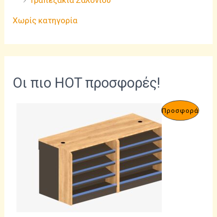
Χωρίς κατηγορία
Οι πιο HOT προσφορές!
Π
Προσφορά
Ρ
Ο
Ϊ
Ό
Ν