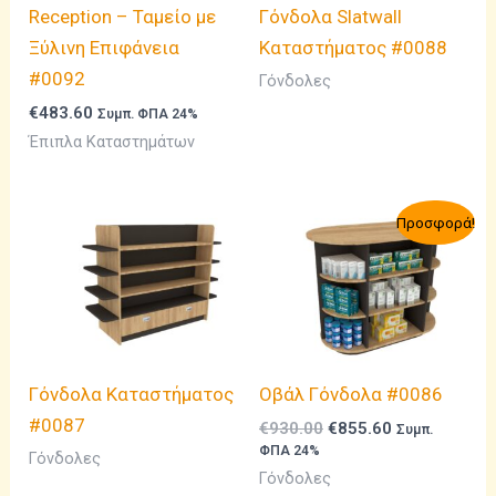
Reception – Ταμείο με
Γόνδολα Slatwall
Ξύλινη Επιφάνεια
Καταστήματος #0088
#0092
Γόνδολες
€
483.60
Συμπ. ΦΠΑ 24%
Έπιπλα Καταστημάτων
Προσφορά!
Γόνδολα Καταστήματος
Οβάλ Γόνδολα #0086
#0087
Original
Η
€
930.00
€
855.60
Συμπ.
price
τρέχουσα
ΦΠΑ 24%
Γόνδολες
was:
τιμή
Γόνδολες
€930.00.
είναι: