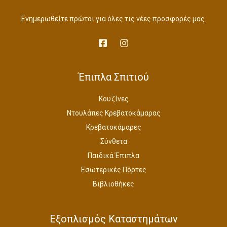
i
ι
.
Φ
c
μ
Ενημερωθείτε πρώτοι για όλες τις νέες προσφορές μας.
e
ή
Ο
w
ε
a
ί
Ρ
s
ν
:
α
Ά
€
ι
Έπιπλα Σπιτιού
1
:
,
€
Κουζίνες
8
1
6
,
Ντουλάπες Κρεβατοκάμαρας
0
4
Κρεβατοκάμαρες
.
8
0
8
Σύνθετα
0
.
Παιδικά Έπιπλα
.
0
0
Εσωτερικές Πόρτες
.
Βιβλιοθήκες
Εξοπλισμός Καταστημάτων