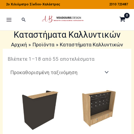
Μετάβαση
2o Χιλιόμετρο Σίνδου-Χαλάστρας
2310 723487
στο
Αναζήτηση
περιεχόμενο
Καταστήματα Καλλυντικών
Αρχική
Προϊόντα
Καταστήματα Καλλυντικών
Βλέπετε 1–18 από 55 αποτελέσματα