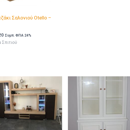
ζάκι Σαλονιού Otello –
20
Συμπ. ΦΠΑ 24%
 Σπιτιού