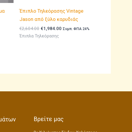
μα
Έπιπλο Τηλεόρασης Vintage
Jason από ξύλο καρυδιάς
Original
Η
€
2,604.00
€
1,984.00
Συμπ. ΦΠΑ 24%
price
τρέχουσα
Έπιπλα Τηλεόρασης
was:
τιμή
€2,604.00.
είναι:
€1,984.00.
Βρείτε μας
μάτων