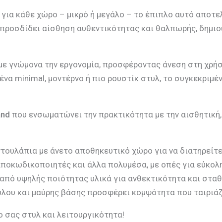
για κάθε χώρο – μικρό ή μεγάλο – το έπιπλο αυτό αποτελ
προσδίδει αίσθηση αυθεντικότητας και θαλπωρής, δημιο
ί με γνώμονα την εργονομία, προσφέροντας άνεση στη χρή
να minimal, μοντέρνο ή πιο ρουστίκ στυλ, το συγκεκριμέ
and
που ενσωματώνει την πρακτικότητα με την αισθητική,
 ντουλάπια με άνετο αποθηκευτικό χώρο για να διατηρείτ
, αποκωδικοποιητές και άλλα πολυμέσα, με οπές για εύκολ
από υψηλής ποιότητας υλικά για ανθεκτικότητα και στα
ύλου και μαύρης βάσης προσφέρει κομψότητα που ταιριάζ
 σας στυλ και λειτουργικότητα!