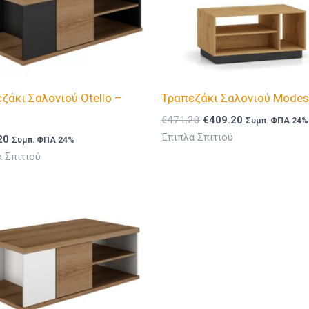
ζάκι Σαλονιού Otello –
Τραπεζάκι Σαλονιού Modes
Original
Η
€
471.20
€
409.20
Συμπ. ΦΠΑ 24%
price
τρέχουσα
Έπιπλα Σπιτιού
20
Συμπ. ΦΠΑ 24%
was:
τιμή
 Σπιτιού
€471.20.
είναι:
€409.20.