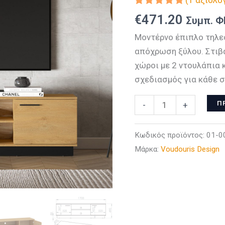
Βαθμολογήθηκε
1
€
471.20
Συμπ. 
με
5.00
από 5 με
Μοντέρνο έπιπλο τηλε
βάση
βαθμολογία
απόχρωση ξύλου. Στιβ
πελάτη
χώροι με 2 ντουλάπια 
σχεδιασμός για κάθε σ
Έπιπλο
Π
-
+
Τηλεόρασης
Modesto
Κωδικός προϊόντος:
01-0
ποσότητα
Μάρκα:
Voudouris Design