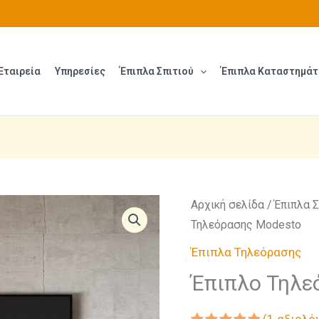
Εταιρεία
Υπηρεσίες
Έπιπλα Σπιτιού
Έπιπλα Καταστημά
Αρχική σελίδα
/
Έπιπλα Σ
Τηλεόρασης Modesto
Έπιπλα Τηλεόρασης
Έπιπλο Τηλε
(
1
αξιολό