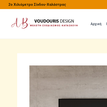
Μετάβαση
2o Χιλιόμετρο Σίνδου-Χαλάστρας
στο
περιεχόμενο
Αρχική