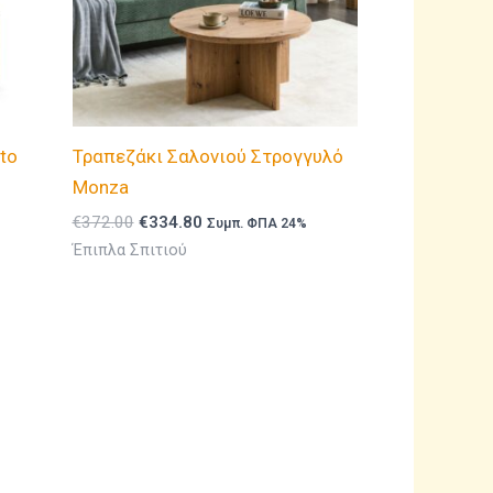
to
Τραπεζάκι Σαλονιού Στρογγυλό
Monza
Original
Η
€
372.00
€
334.80
Συμπ. ΦΠΑ 24%
price
τρέχουσα
Έπιπλα Σπιτιού
was:
τιμή
€372.00.
είναι:
€334.80.