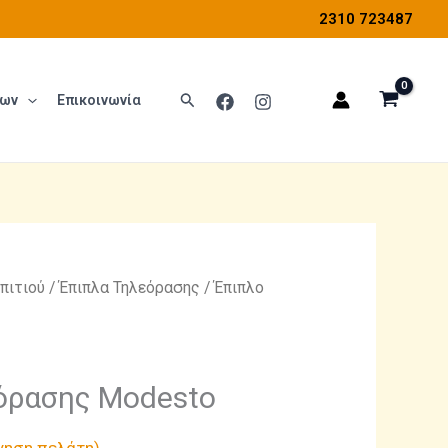
2310 723487
Αναζήτηση
των
Επικοινωνία
πιτιού
/
Έπιπλα Τηλεόρασης
/ Έπιπλο
όρασης Modesto
γηση πελάτη)