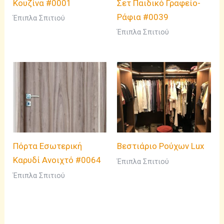
Κουζίνα #0001
Σετ Παιδικό Γραφείο-
Ράφια #0039
Έπιπλα Σπιτιού
Έπιπλα Σπιτιού
Πόρτα Εσωτερική
Βεστιάριο Ρούχων Lux
Καρυδί Ανοιχτό #0064
Έπιπλα Σπιτιού
Έπιπλα Σπιτιού