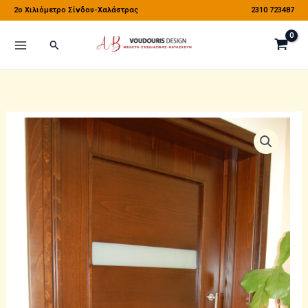
Μετάβαση
2o Χιλιόμετρο Σίνδου-Χαλάστρας
2310 723487
στο
Αναζήτηση
περιεχόμενο