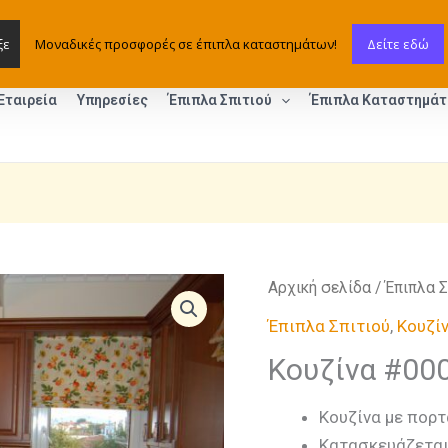
ξε
Μοναδικές προσφορές σε έπιπλα καταστημάτων!
Δείτε εδώ
Εταιρεία
Υπηρεσίες
Έπιπλα Σπιτιού
Έπιπλα Καταστημά
Αρχική σελίδα
/
Έπιπλα Σ
Έπιπλα Σπιτιού
,
Κουζί
Κουζίνα #00
Κουζίνα με πορτ
Κατασκευάζεται