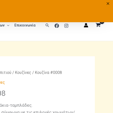
2310 723487
Αναζήτηση
των
Επικοινωνία
πιτιού
/
Κουζίνες
/ Κουζίνα #0008
νες
08
άκια-ταμπλάδες.
 σύμφωνα με τις επιλογές χρωμάτων/